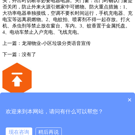
头，外出时切断非必要电器电源。关门窗：出门时确认门窗是
否关闭，防止外来火源引燃家中可燃物。‌防火重点措施：1、
大功率电器单独接线，空调不要长时间运行，手机充电器、充
电宝等远离易燃物。2、电蚊拍、喷雾剂不得一起存放。打火
机、杀虫剂等禁止放在窗台、车内。3、‌蚊香置于金属托盘。
4、电动车禁止入户充电、飞线充电。
上一篇：龙湖物业-小区垃圾分类语音宣传
下一篇：没有了
×
深圳唯创知音电子有限公司
欢迎来到本网站，请问有什么可以帮您？
联系电话：
4008-122-919
公司地址:深圳市宝安区福海街道大洋路90号中粮（福安）机
器人智造产业园6栋2楼
现在咨询
稍后再说