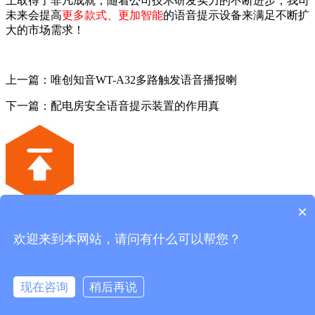
上取得了非凡成就；随着公司
技术
研发实力的不断进步，我司
未来会提高
更多款式、更加智能
的语音提示设备来满足不断扩
大的市场需求！
上一篇：唯创知音WT-A32多路触发语音播报喇
下一篇：配电房安全语音提示装置的作用真
×
深圳唯创知音电子有限公司
欢迎来到本网站，请问有什么可以帮您？
联系电话：
4008-122-919
公司地址:深圳市宝安区福海街道大洋路90号中粮（福安）机
器人智造产业园6栋2楼
现在咨询
稍后再说
电话咨询
产品中心
客户案例
网站首页