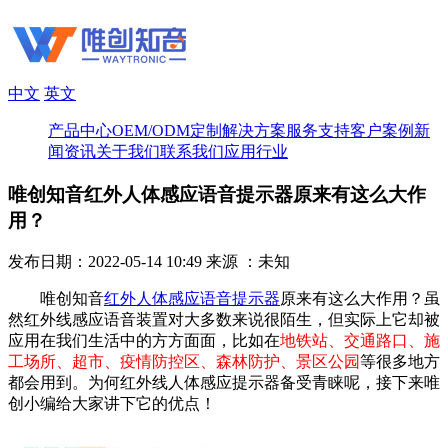
中文
英文
产品中心
OEM/ODM定制
解决方案
服务支持
客户案例
新
闻资讯
关于我们
联系我们
应用行业
唯创知音红外人体感应语音提示器原来有这么大作
用？
发布日期：2022-05-14 10:49
来源 ：未知
唯创知音
红外人体感应语音提示器
原来有这么大作用？虽
然红外线感应语音装置对大多数来说很陌生，但实际上它却被
应用在我们生活中的方方面面，比如在
地铁站、交通路口、施
工场所、超市、疫情防控区、森林防护、景区公园
等很多地方
都会用到。为何红外线人体感应提示器备受青睐呢，接下来唯
创小编给大家讲下它的优点！